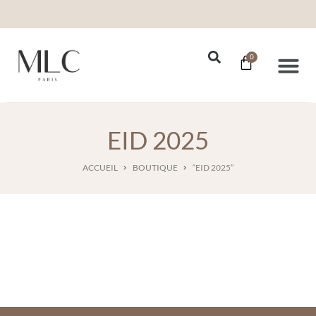
0
Nos Se
EID 2025
ACCUEIL
BOUTIQUE
“EID 2025”