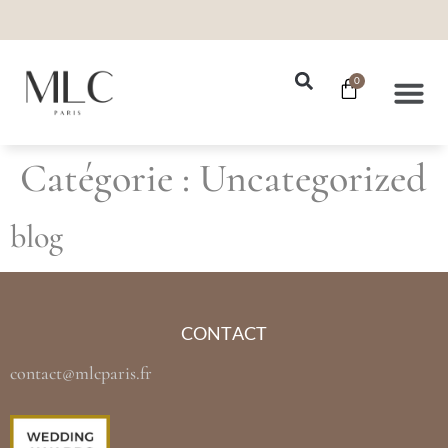
0
Nos Se
Catégorie :
Uncategorized
blog
CONTACT
contact@mlcparis.fr