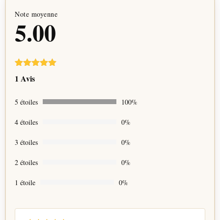
Note moyenne
5.00
Noté
1
5.00
1 Avis
sur 5
basé sur
notation
5 étoiles
100%
client
4 étoiles
0%
3 étoiles
0%
2 étoiles
0%
1 étoile
0%