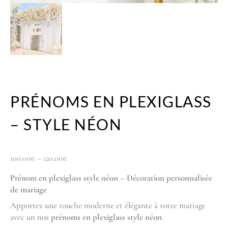
PRÉNOMS EN PLEXIGLASS
– STYLE NÉON
100.00
€
–
120.00
€
Prénom en plexiglass style néon – Décoration personnalisée
de mariage
Apportez une touche moderne et élégante à votre mariage
avec un nos
prénoms en plexiglass style néon
.