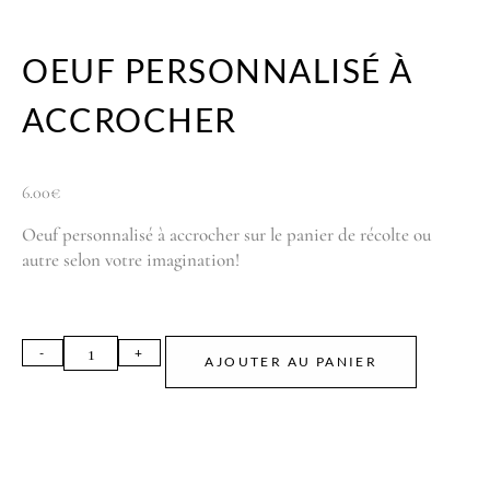
OEUF PERSONNALISÉ À
ACCROCHER
6.00
€
Oeuf personnalisé à accrocher sur le panier de récolte ou
autre selon votre imagination!
AJOUTER AU PANIER