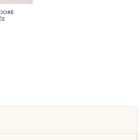
 DORÉ
ÉE