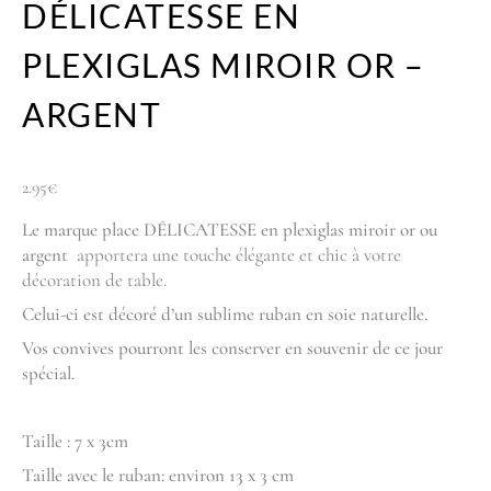
DÉLICATESSE EN
PLEXIGLAS MIROIR OR –
ARGENT
2.95
€
Le marque place DÉLICATESSE en plexiglas miroir or ou
argent
apportera une touche élégante et chic à votre
décoration de table.
Celui-ci est décoré d’un sublime ruban en soie naturelle.
Vos convives pourront les conserver en souvenir de ce jour
spécial.
Taille : 7 x 3cm
Taille avec le ruban: environ 13 x 3 cm