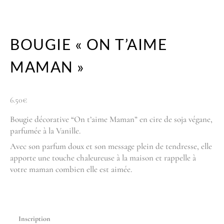
BOUGIE « ON T’AIME
MAMAN »
6.50
€
Bougie décorative “On t’aime Maman” en cire de soja végane,
parfumée à la Vanille.
Avec son parfum doux et son message plein de tendresse, elle
apporte une touche chaleureuse à la maison et rappelle à
votre maman combien elle est aimée.
Inscription